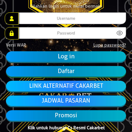
Silahkan login untuk mulai bermain
Versi WAP
Lupa password?
Daftar
LINK ALTERNATIF CAKARBET
JADWAL PASARAN
Promosi
Klik untuk hubungi Cs Resmi Cakarbet