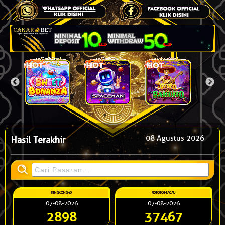
08 Agustus 2026
Hasil Terakhir
KINGKONG4D
5DTOTOMACAU
07-08-2026
07-08-2026
2898
37467