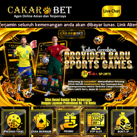
Live Chat
amin seluruh kemenangan anda akan dibayar lunas. Link Alternat