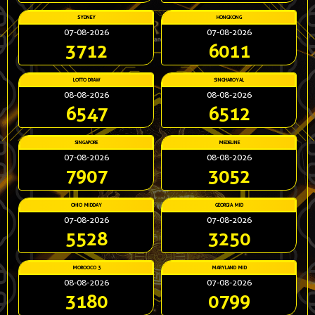
SYDNEY
HONGKONG
07-08-2026
07-08-2026
3712
6011
LOTTO DRAW
SINGHAROYAL
08-08-2026
08-08-2026
6547
6512
SINGAPORE
MEDELINE
07-08-2026
08-08-2026
7907
3052
OHIO MIDDAY
GEORGIA MID
07-08-2026
07-08-2026
5528
3250
MOROOCO 3
MARYLAND MID
08-08-2026
07-08-2026
3180
0799